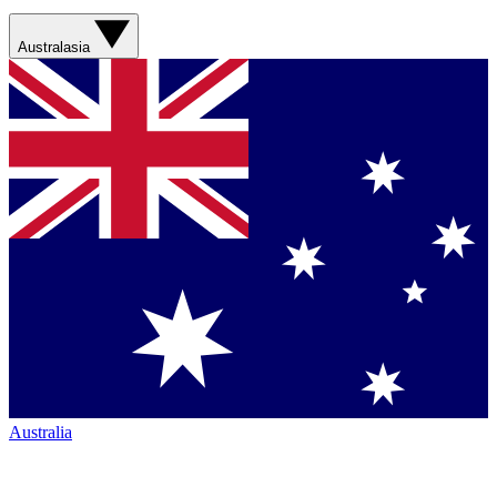
Australasia
Australia