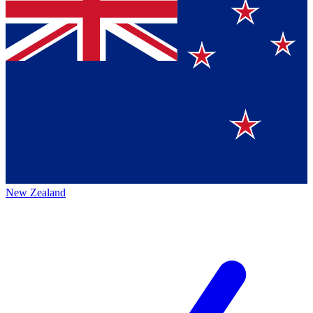
New Zealand