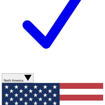
North America