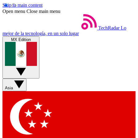
Skip to main content
Open menu
Close main menu
TechRadar
Lo
mejor de la tecnología, en un solo lugar
MX Edition
Asia