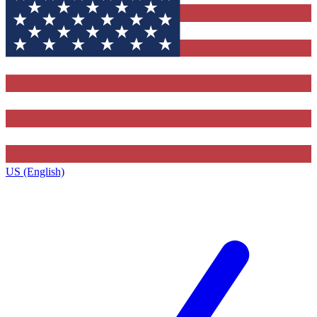
US (English)