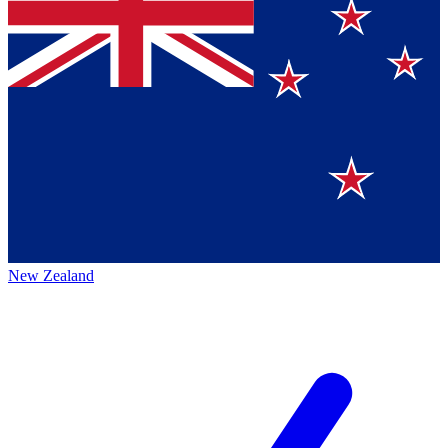
New Zealand