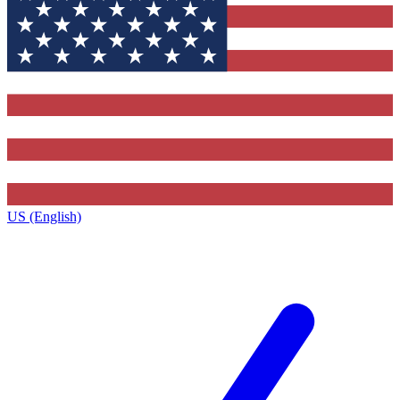
US (English)