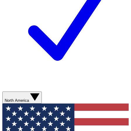
North America