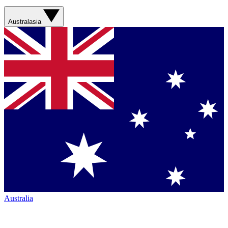
Australasia
Australia