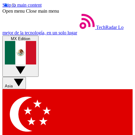
Skip to main content
Open menu
Close main menu
TechRadar
Lo
mejor de la tecnología, en un solo lugar
MX Edition
Asia