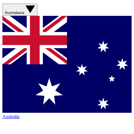
Australasia
Australia