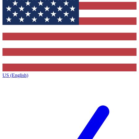
US (English)