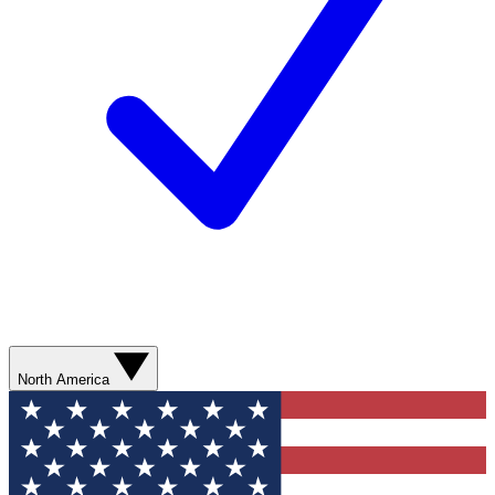
North America