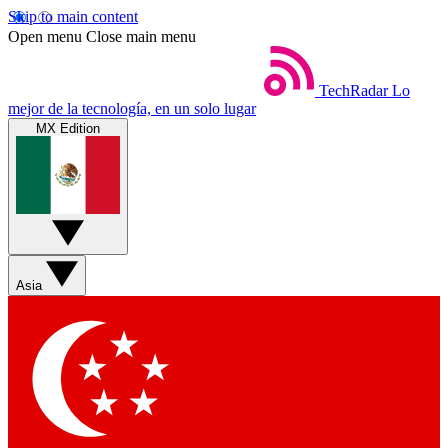
Skip to main content
Open menu
Close main menu
TechRadar
Lo
mejor de la tecnología, en un solo lugar
MX Edition
Asia