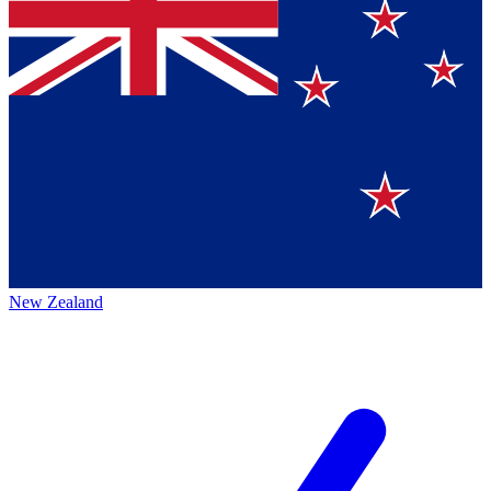
New Zealand