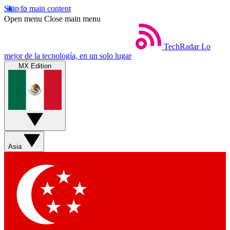
Skip to main content
Open menu
Close main menu
TechRadar
Lo
mejor de la tecnología, en un solo lugar
MX Edition
Asia