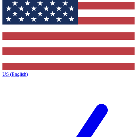
US (English)