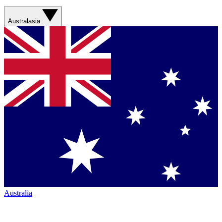
Australasia
Australia