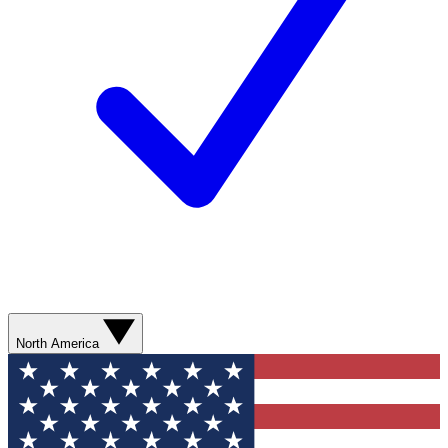
North America