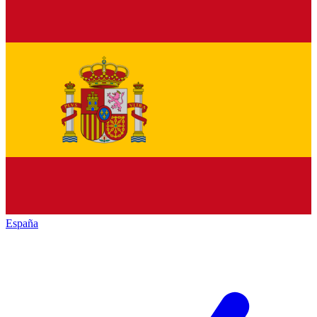
España