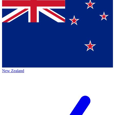
New Zealand