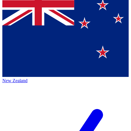
New Zealand