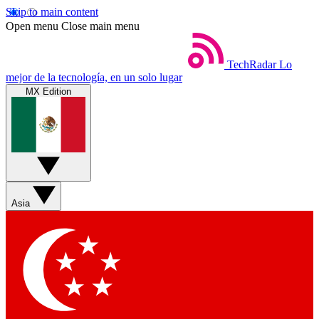
Skip to main content
Open menu
Close main menu
TechRadar
Lo
mejor de la tecnología, en un solo lugar
MX Edition
Asia