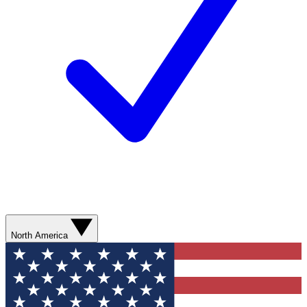
North America