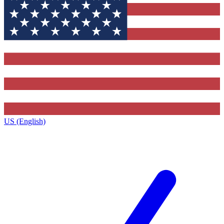
US (English)