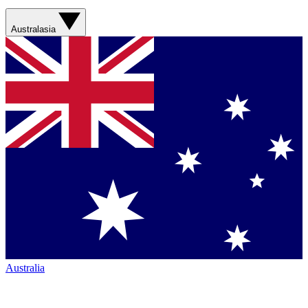
Australasia
Australia