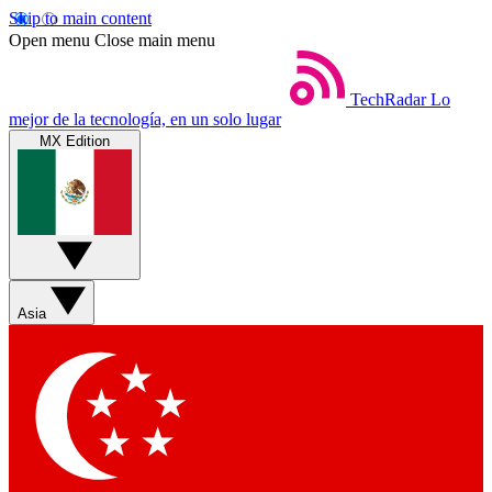
Skip to main content
Open menu
Close main menu
TechRadar
Lo
mejor de la tecnología, en un solo lugar
MX Edition
Asia