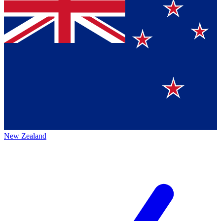
New Zealand