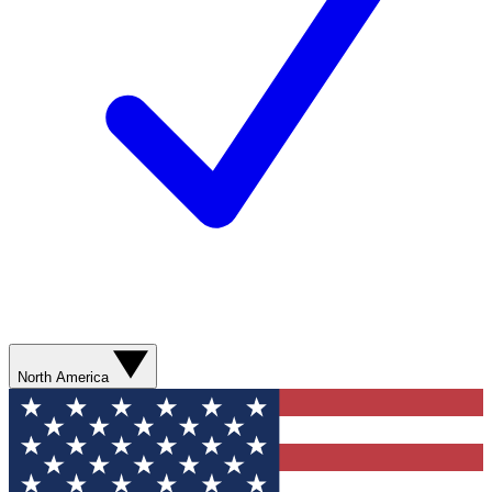
North America