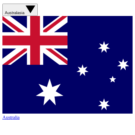
Australasia
Australia