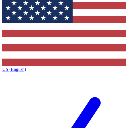
US (English)