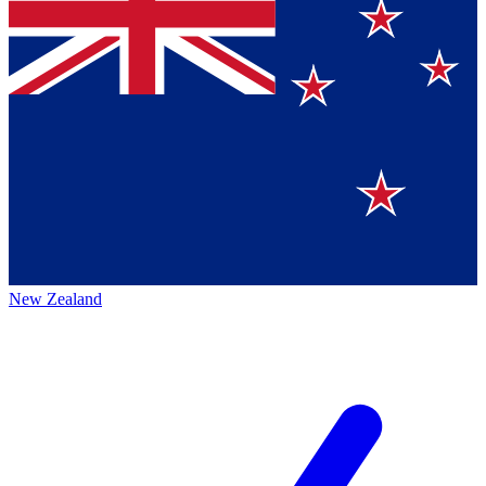
New Zealand