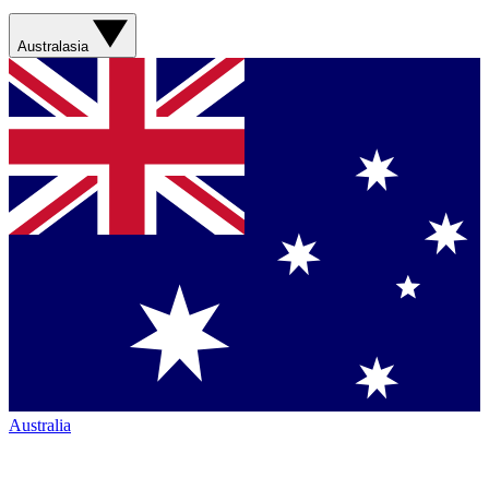
Australasia
Australia