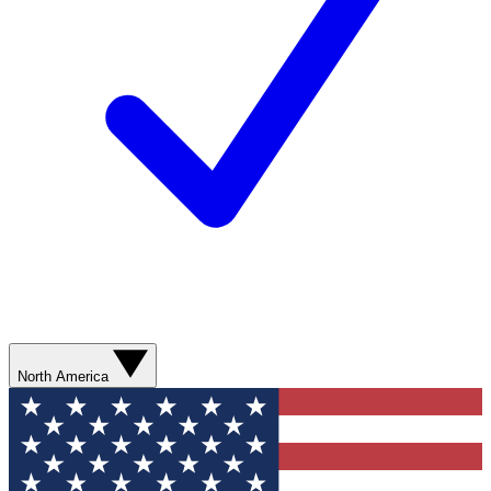
North America