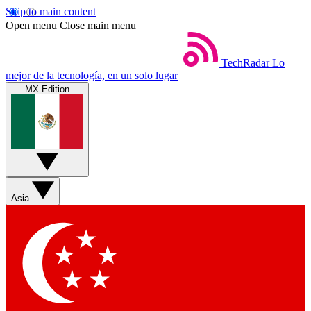
Skip to main content
Open menu
Close main menu
TechRadar
Lo
mejor de la tecnología, en un solo lugar
MX Edition
Asia