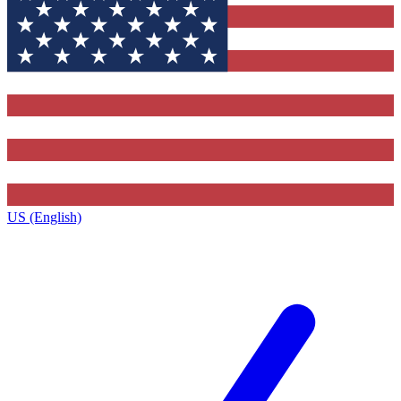
US (English)