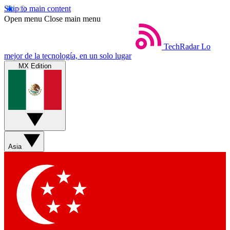
Skip to main content
Open menu
Close main menu
TechRadar
Lo
mejor de la tecnología, en un solo lugar
MX Edition
Asia