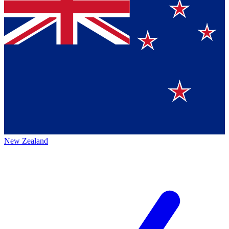
New Zealand