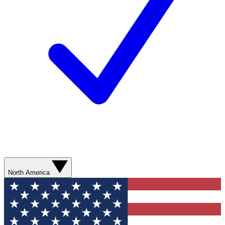
North America