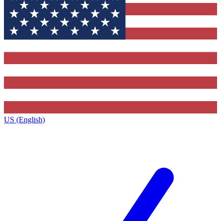
US (English)