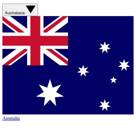
Australasia
Australia