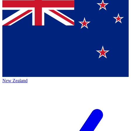
New Zealand