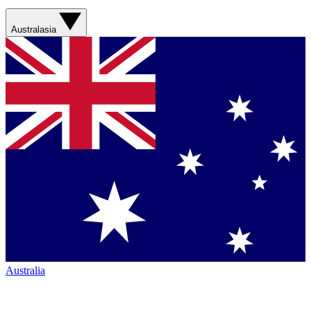
Australasia
Australia