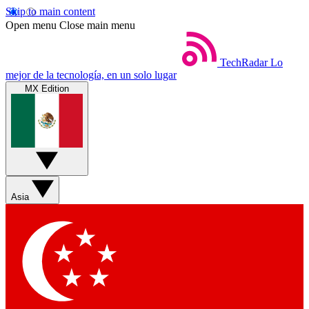
Skip to main content
Open menu
Close main menu
TechRadar
Lo
mejor de la tecnología, en un solo lugar
MX Edition
Asia