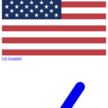
US (English)