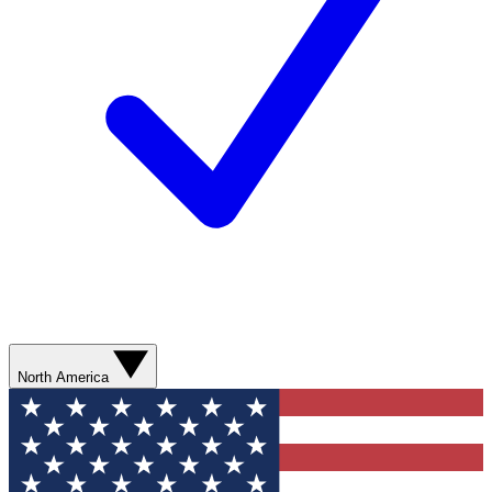
North America