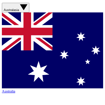
Australasia
Australia