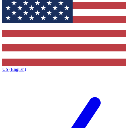
US (English)