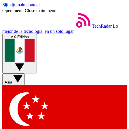
Skip to main content
Open menu
Close main menu
TechRadar
Lo
mejor de la tecnología, en un solo lugar
MX Edition
Asia