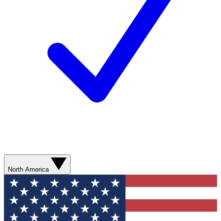
North America