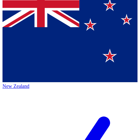
New Zealand