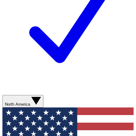
North America