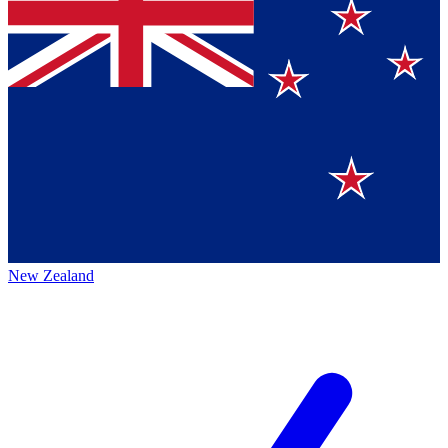
New Zealand