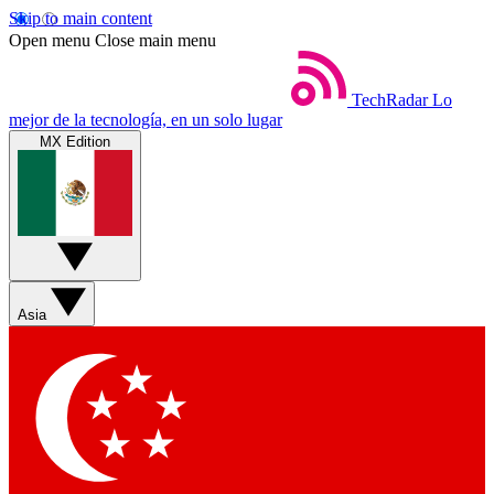
Skip to main content
Open menu
Close main menu
TechRadar
Lo
mejor de la tecnología, en un solo lugar
MX Edition
Asia