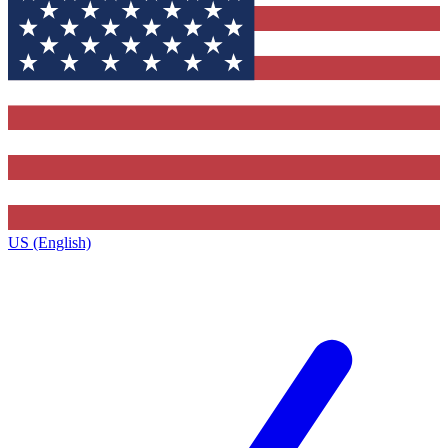
US (English)