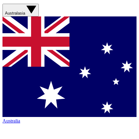
Australasia
Australia