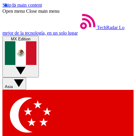
Skip to main content
Open menu
Close main menu
TechRadar
Lo
mejor de la tecnología, en un solo lugar
MX Edition
Asia