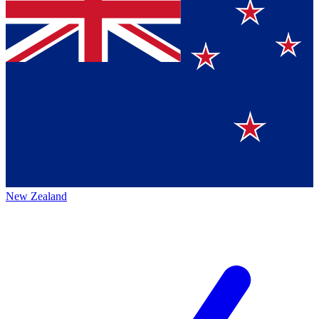
New Zealand