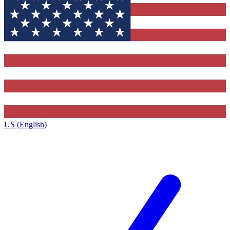
US (English)