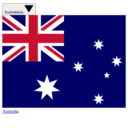
Australasia
Australia