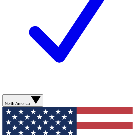
North America