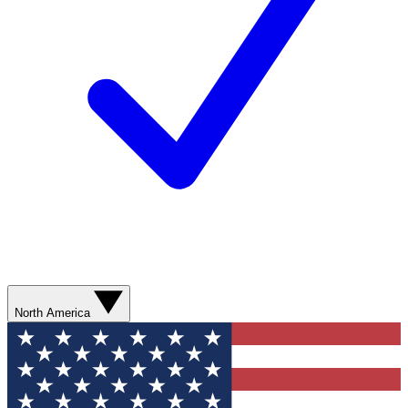
North America