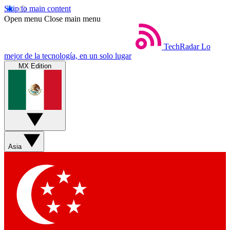
Skip to main content
Open menu
Close main menu
TechRadar
Lo
mejor de la tecnología, en un solo lugar
MX Edition
Asia