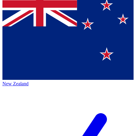
New Zealand