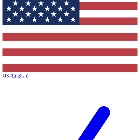
US (English)