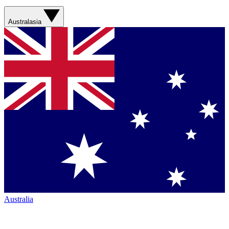
Australasia
Australia