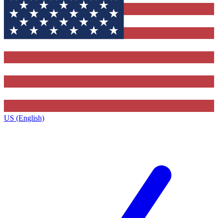
US (English)