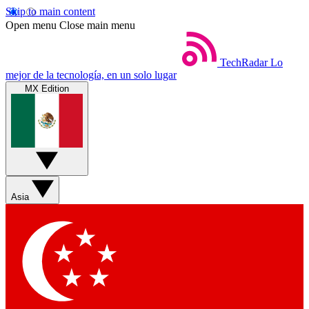
Skip to main content
Open menu
Close main menu
TechRadar
Lo
mejor de la tecnología, en un solo lugar
MX Edition
Asia