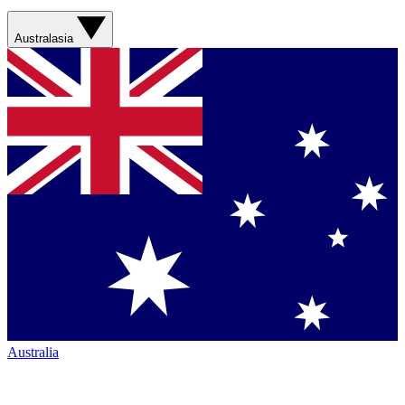
Australasia
Australia