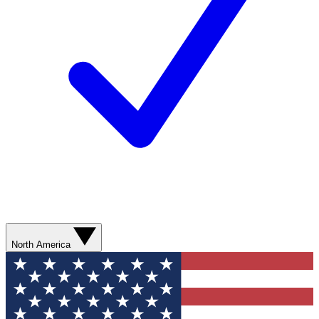
North America