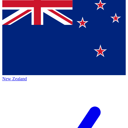
New Zealand