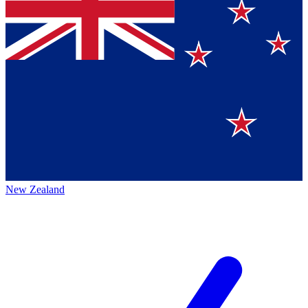
New Zealand