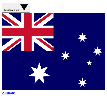
Australasia
Australia