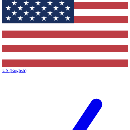
US (English)