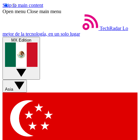
Skip to main content
Open menu
Close main menu
TechRadar
Lo
mejor de la tecnología, en un solo lugar
MX Edition
Asia