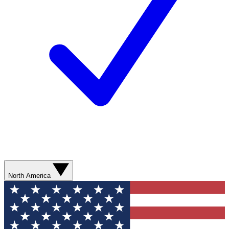
North America