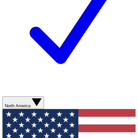
North America