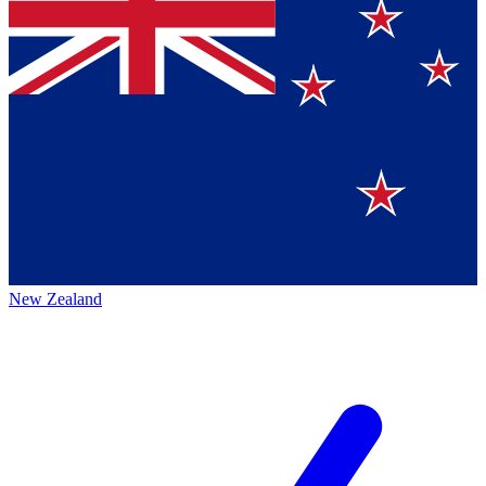
New Zealand