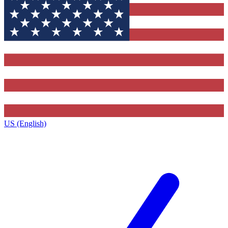
US (English)