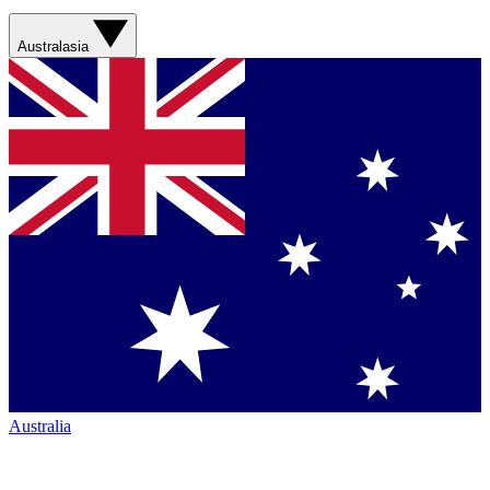
Australasia
Australia