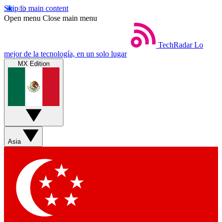
Skip to main content
Open menu
Close main menu
TechRadar
Lo
mejor de la tecnología, en un solo lugar
MX Edition
Asia