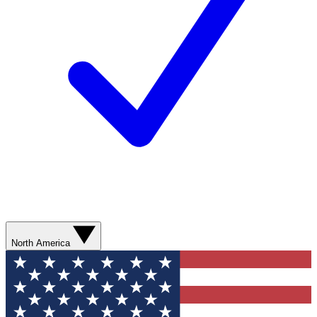
North America