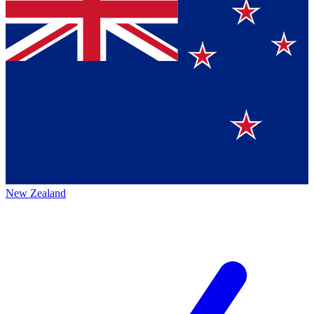
New Zealand