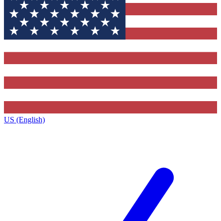
US (English)