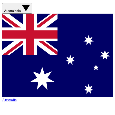
Australasia
Australia