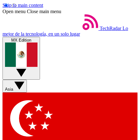
Skip to main content
Open menu
Close main menu
TechRadar
Lo
mejor de la tecnología, en un solo lugar
MX Edition
Asia