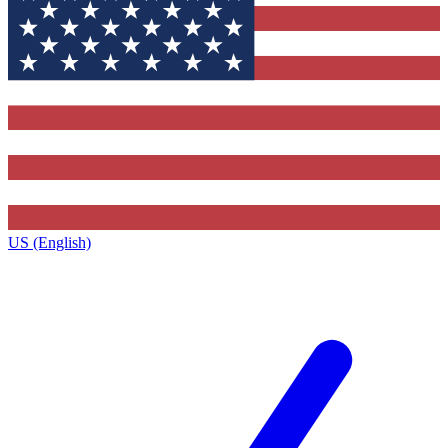
US (English)