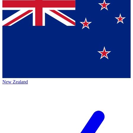
New Zealand