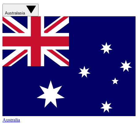
Australasia
Australia