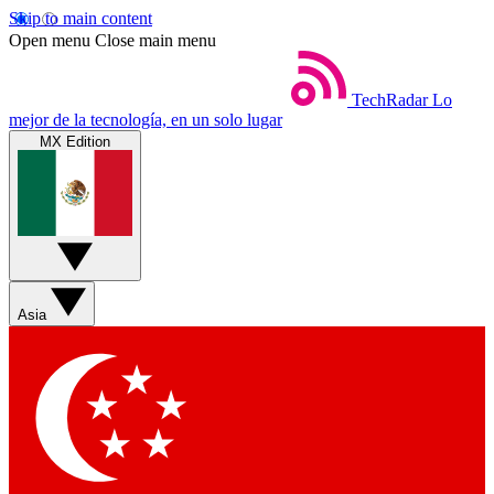
Skip to main content
Open menu
Close main menu
TechRadar
Lo
mejor de la tecnología, en un solo lugar
MX Edition
Asia