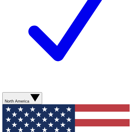
North America