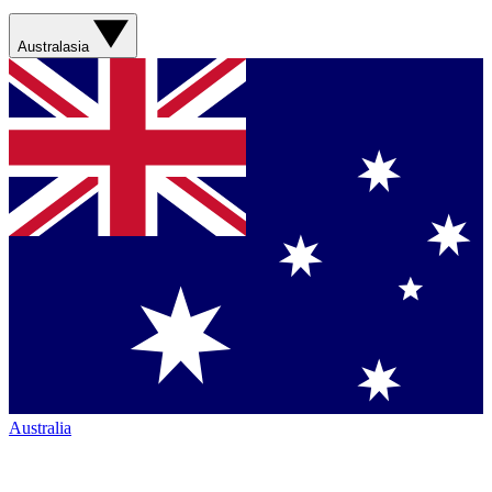
Australasia
Australia