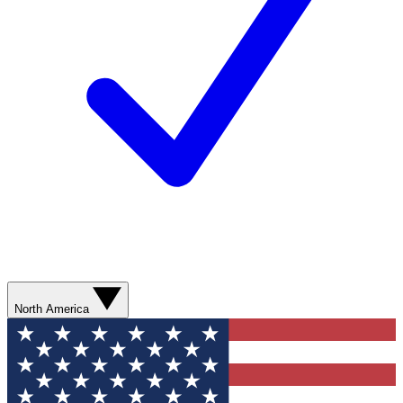
North America