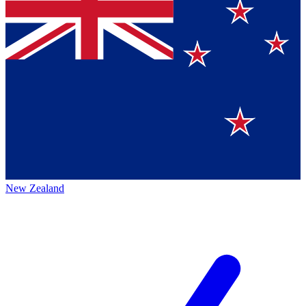
New Zealand