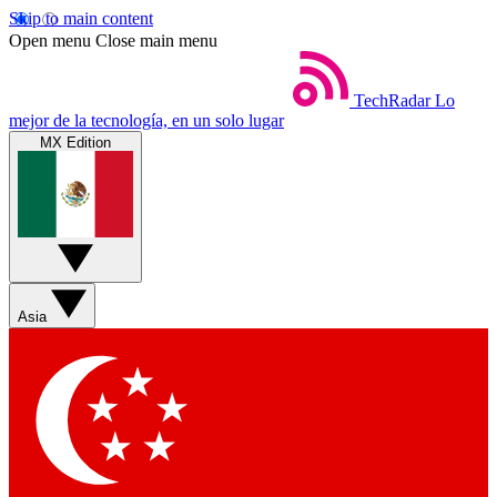
Skip to main content
Open menu
Close main menu
TechRadar
Lo
mejor de la tecnología, en un solo lugar
MX Edition
Asia