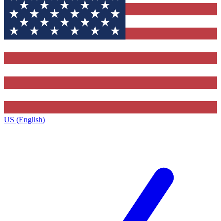
US (English)