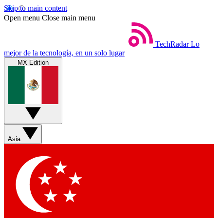
Skip to main content
Open menu
Close main menu
TechRadar
Lo
mejor de la tecnología, en un solo lugar
MX Edition
Asia