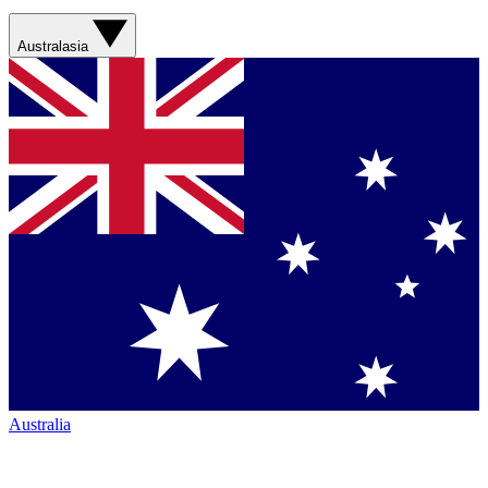
Australasia
Australia