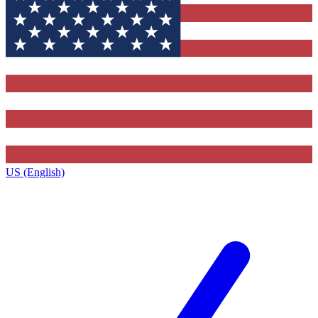
US (English)