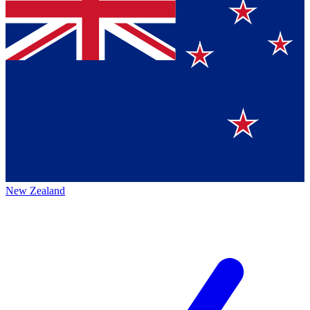
New Zealand