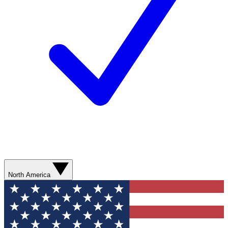
North America