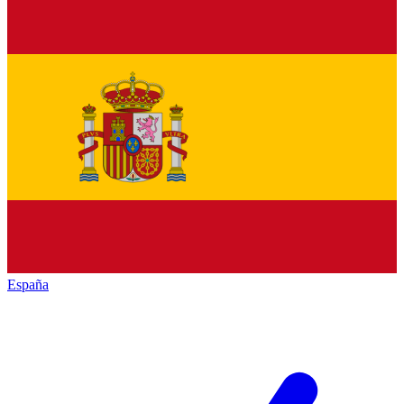
España