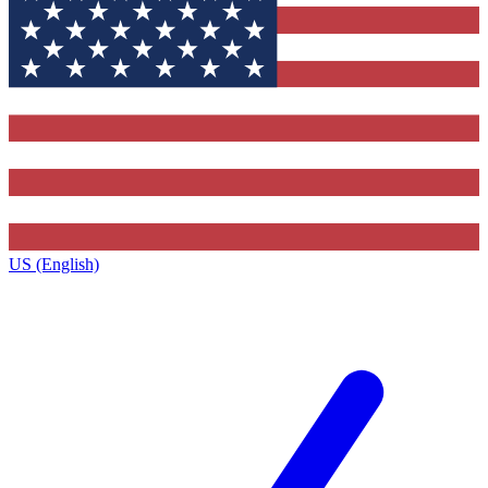
US (English)