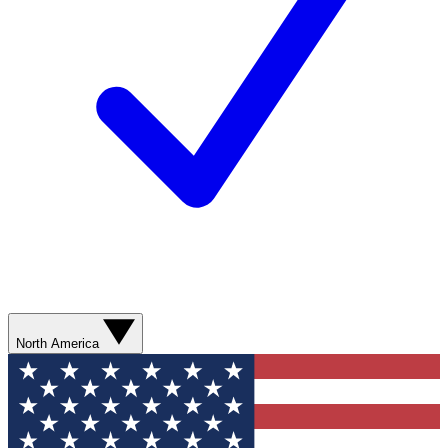
North America