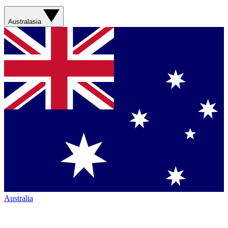
Australasia
Australia