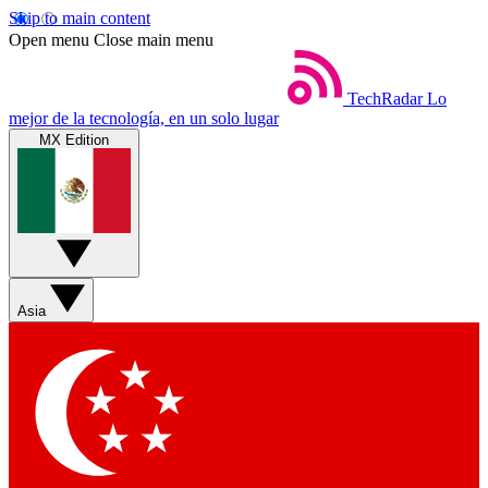
Skip to main content
Open menu
Close main menu
TechRadar
Lo
mejor de la tecnología, en un solo lugar
MX Edition
Asia