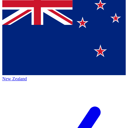
New Zealand