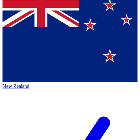
New Zealand