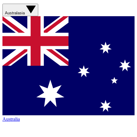
Australasia
Australia