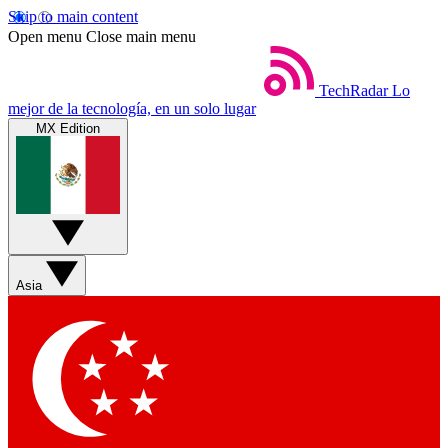
Skip to main content
Open menu
Close main menu
TechRadar
Lo
mejor de la tecnología, en un solo lugar
MX Edition
Asia