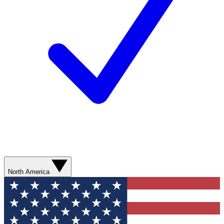
North America