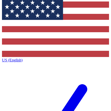
US (English)