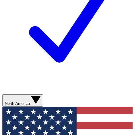
North America