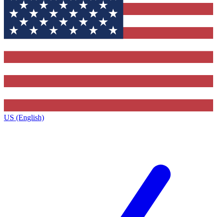
US (English)