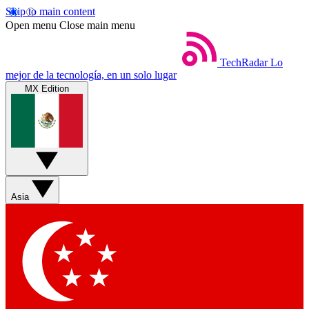
Skip to main content
Open menu
Close main menu
TechRadar
Lo
mejor de la tecnología, en un solo lugar
MX Edition
Asia