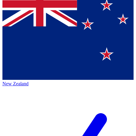
New Zealand