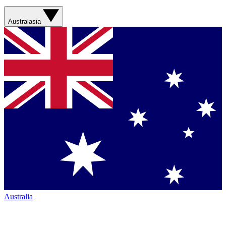
Australasia
Australia