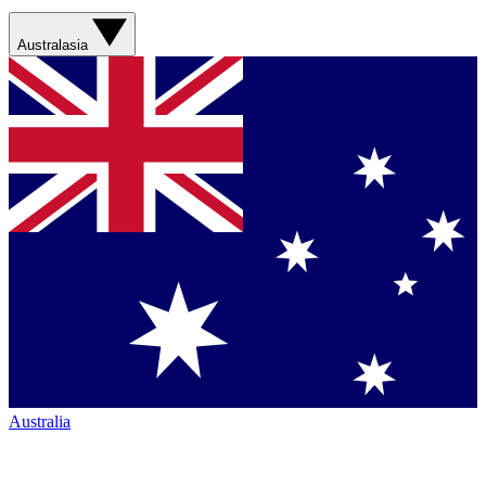
Australasia
Australia