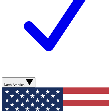
North America