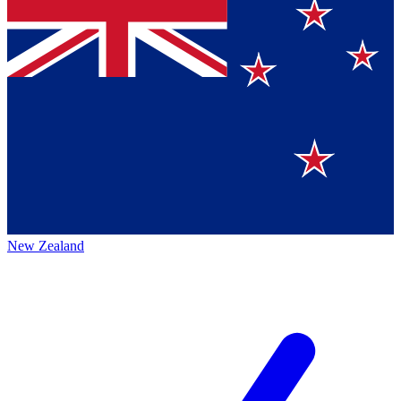
New Zealand