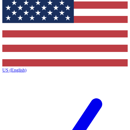
US (English)