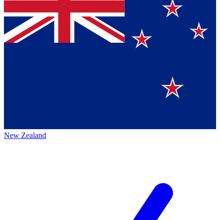
New Zealand