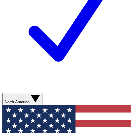
North America