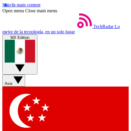
Skip to main content
Open menu
Close main menu
TechRadar
Lo
mejor de la tecnología, en un solo lugar
MX Edition
Asia