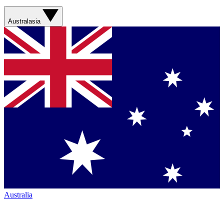
Australasia
Australia