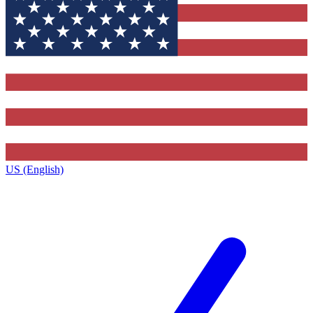
US (English)