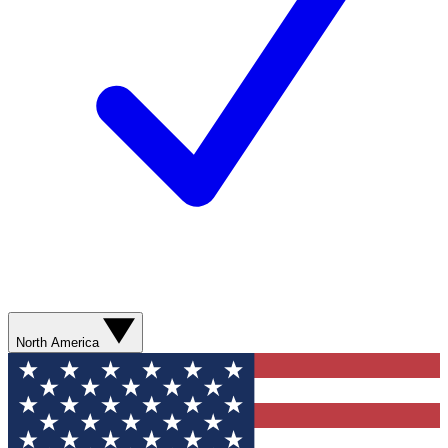
North America