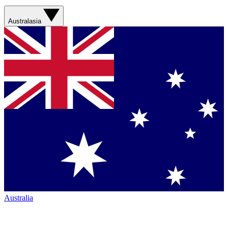
Australasia
Australia