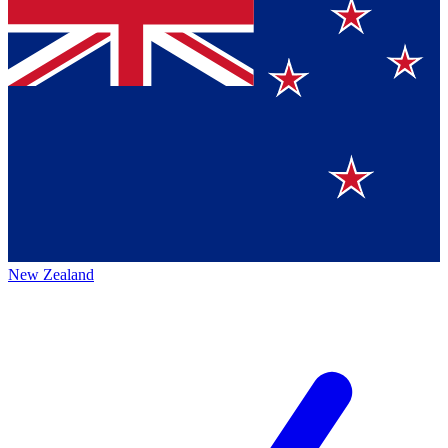
New Zealand