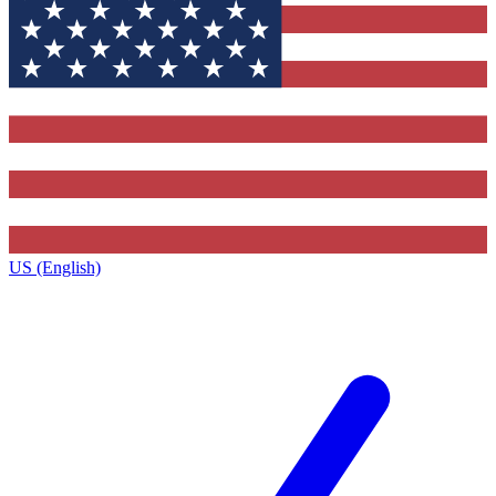
US (English)