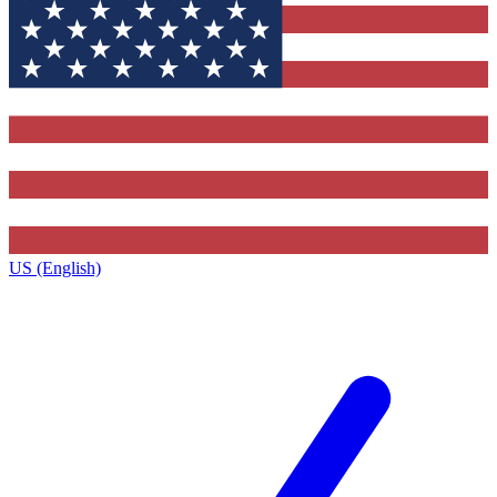
US (English)