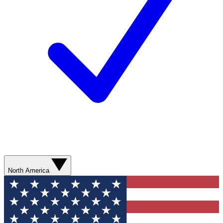
North America