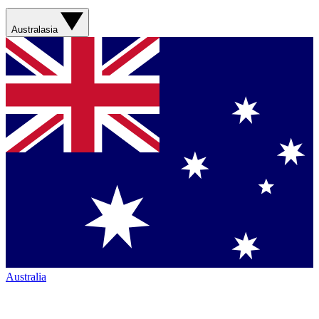
Australasia
Australia