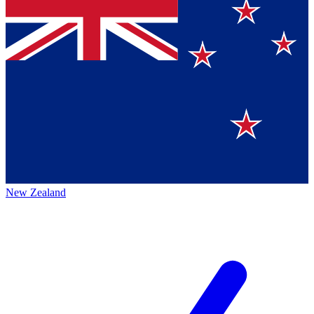
New Zealand