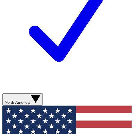
North America