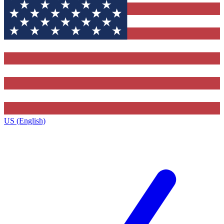
US (English)