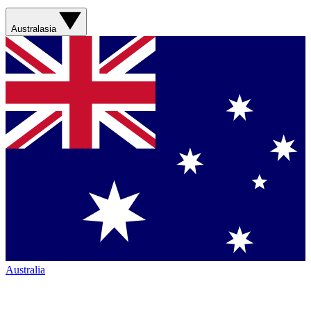
Australasia
Australia