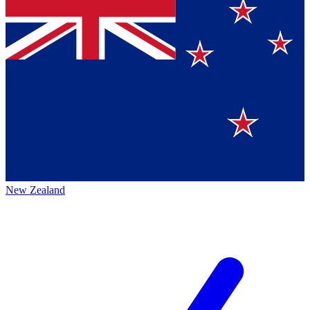
New Zealand