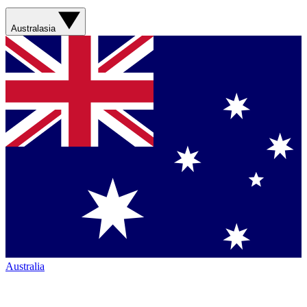
Australasia
Australia