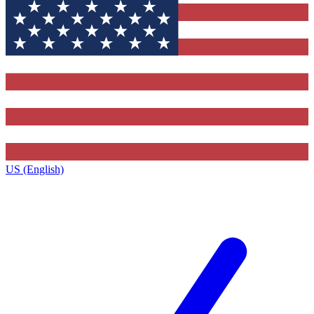
US (English)