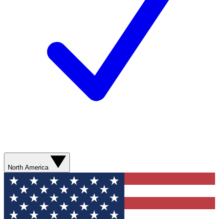
North America