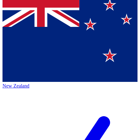
New Zealand