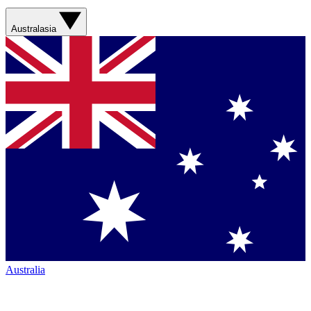
Australasia
Australia