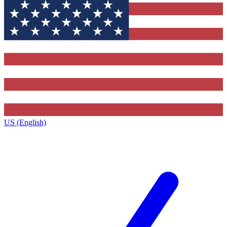
US (English)