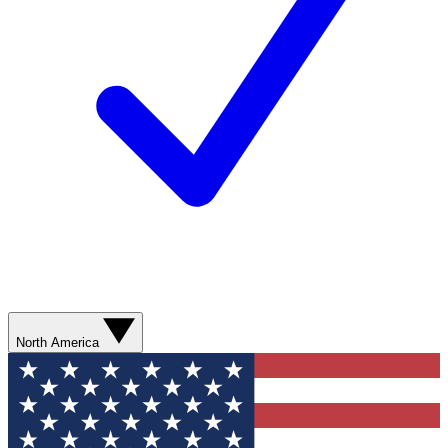
North America