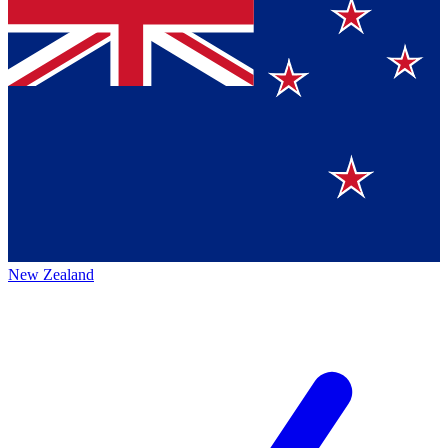
New Zealand