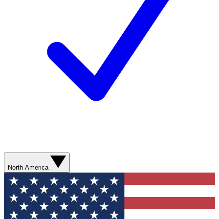
North America