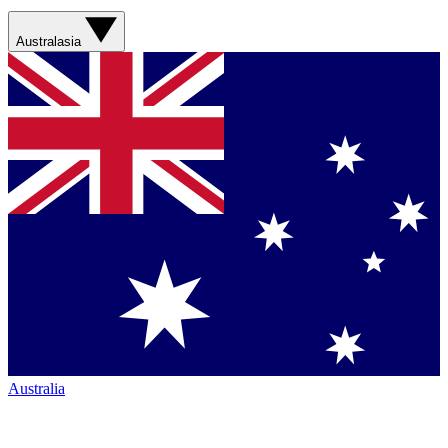
Australasia
Australia