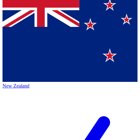
New Zealand