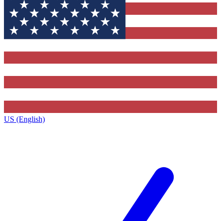
US (English)