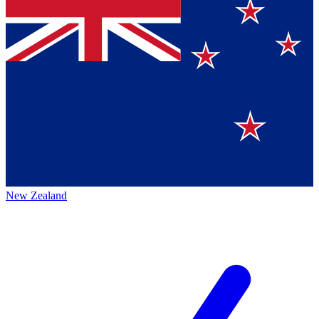
New Zealand