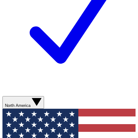
North America