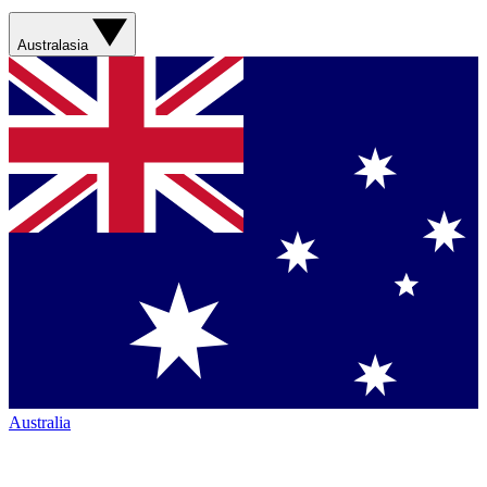
Australasia
Australia