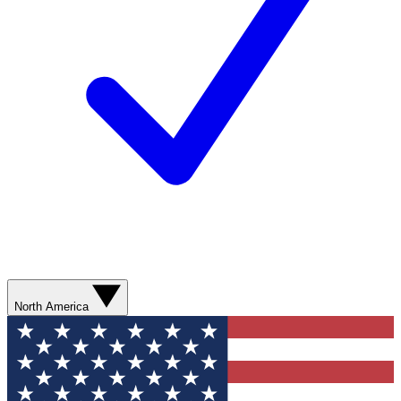
North America