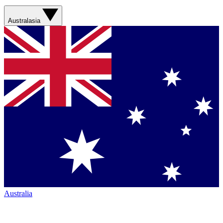
Australasia
Australia