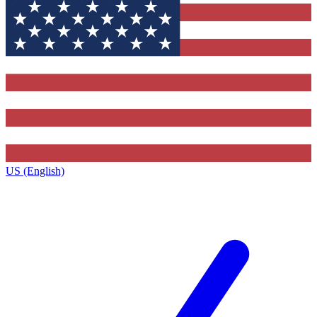
US (English)