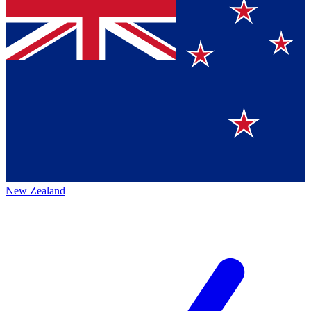
New Zealand