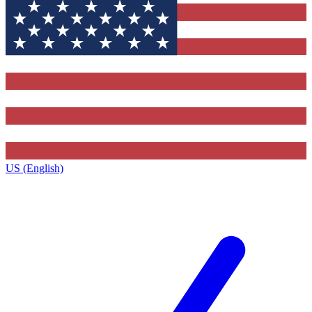
US (English)