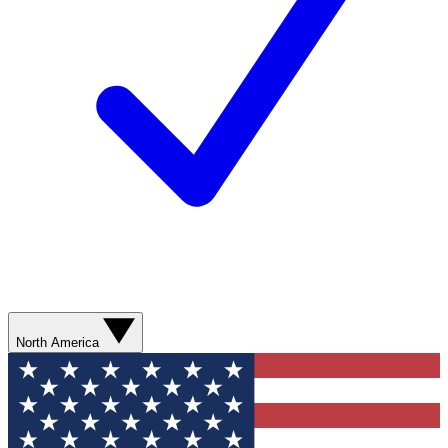
North America