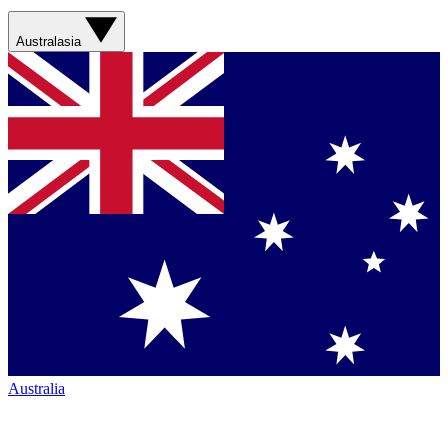
Australasia
Australia