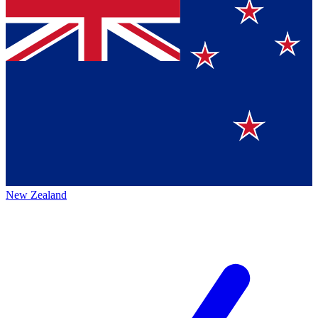
New Zealand