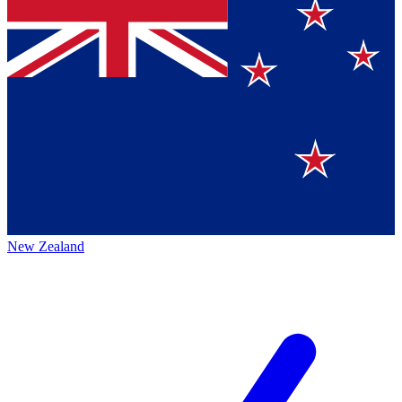
New Zealand