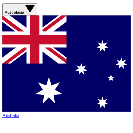
Australasia
Australia