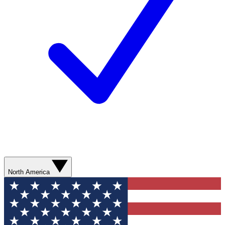
North America