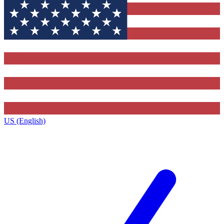
US (English)