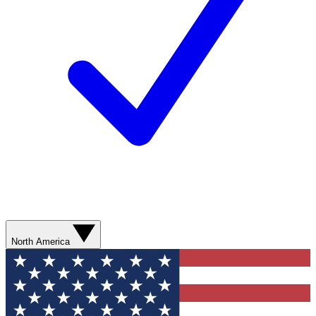
North America