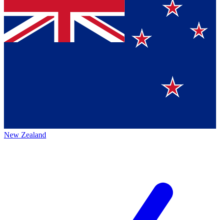
New Zealand