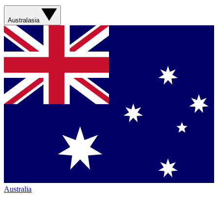
Australasia
Australia