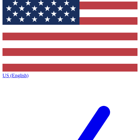
US (English)