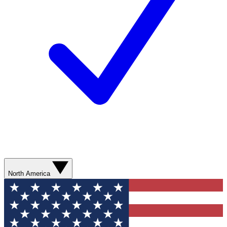
North America