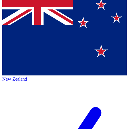
New Zealand