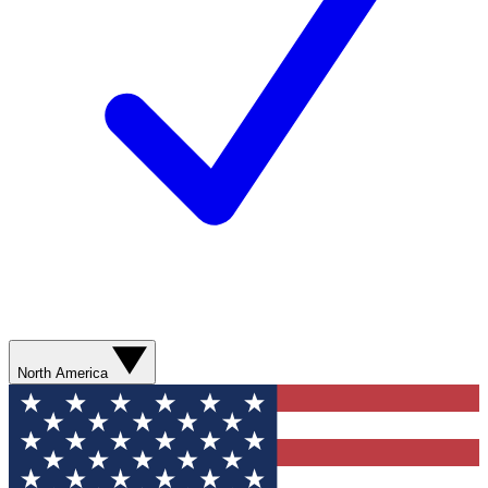
North America