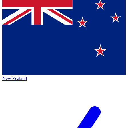
New Zealand