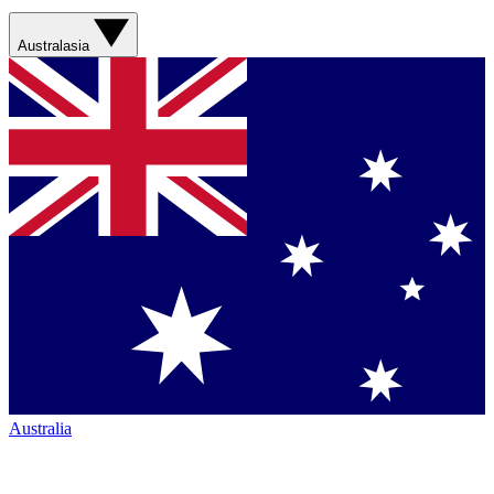
Australasia
Australia