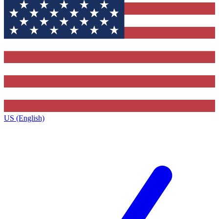
US (English)