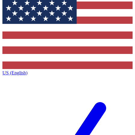
US (English)