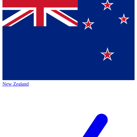
New Zealand