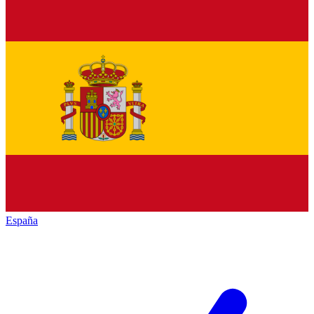
España