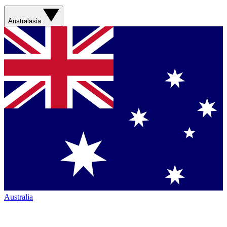
Australasia
Australia