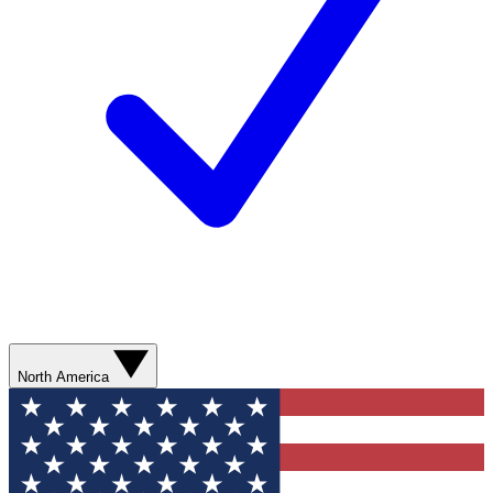
North America