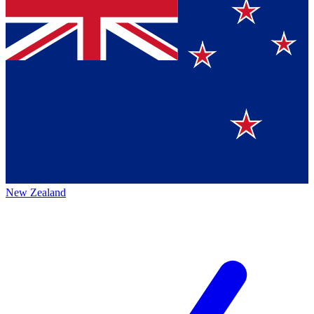
New Zealand