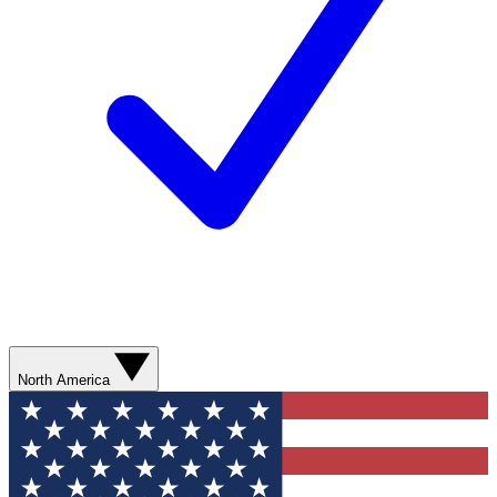
North America