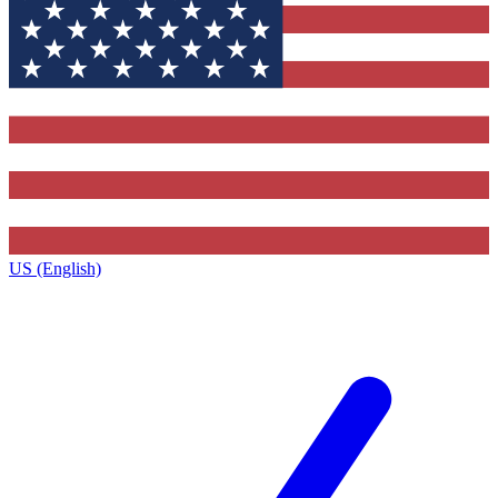
US (English)