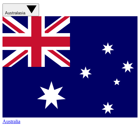
Australasia
Australia