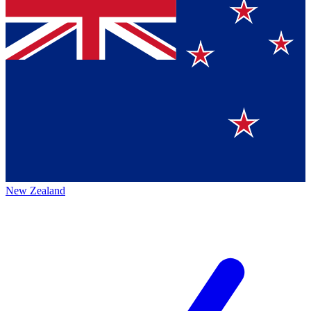
New Zealand