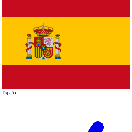
España