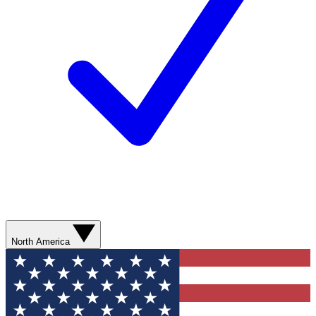
North America