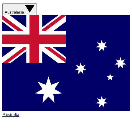
Australasia
Australia