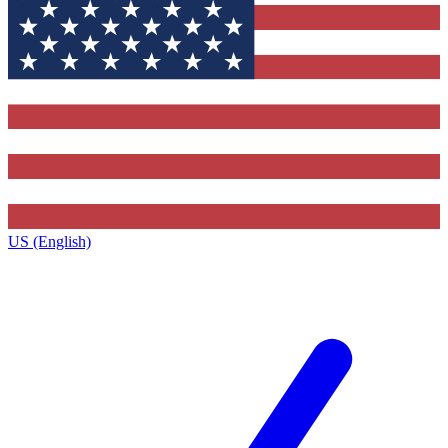
US (English)