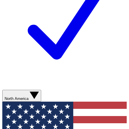
North America