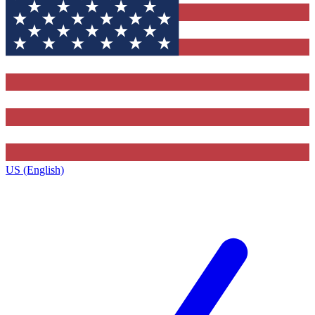
US (English)