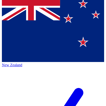
New Zealand