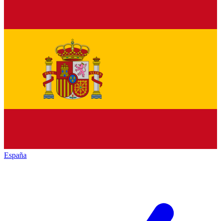
España