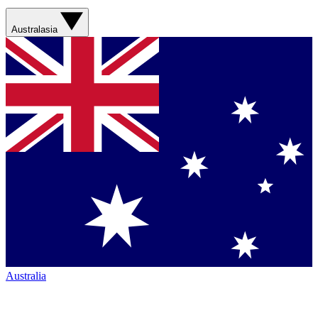
Australasia
Australia