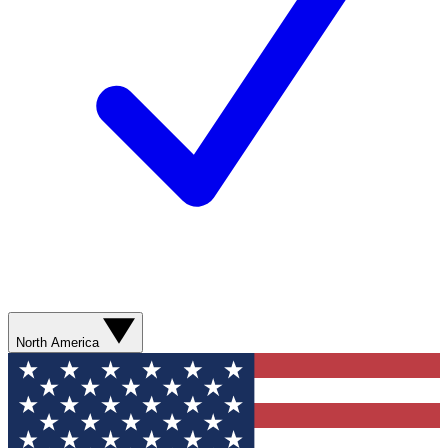
North America