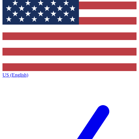
US (English)