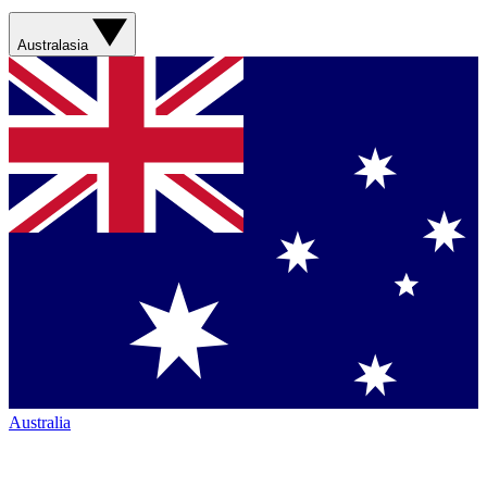
Australasia
Australia