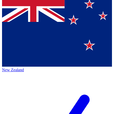
New Zealand