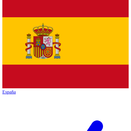
España