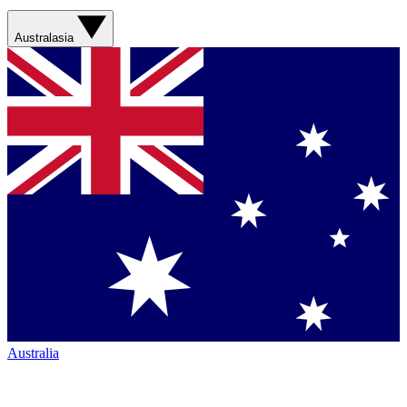
Australasia
Australia