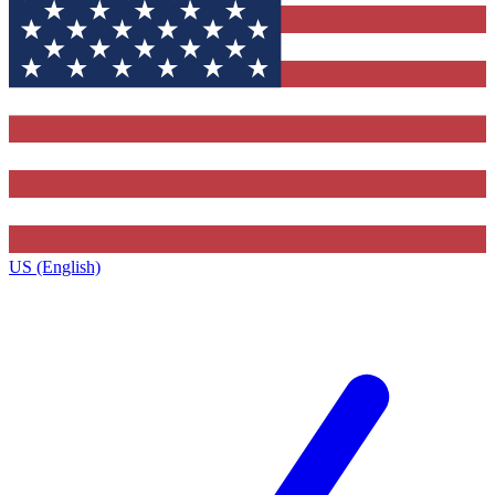
US (English)