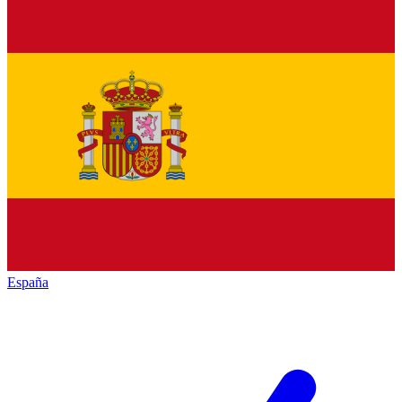
España