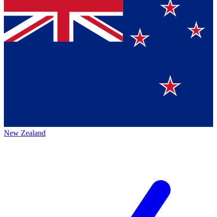
New Zealand