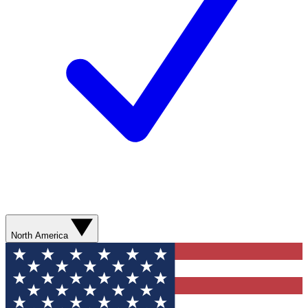
North America