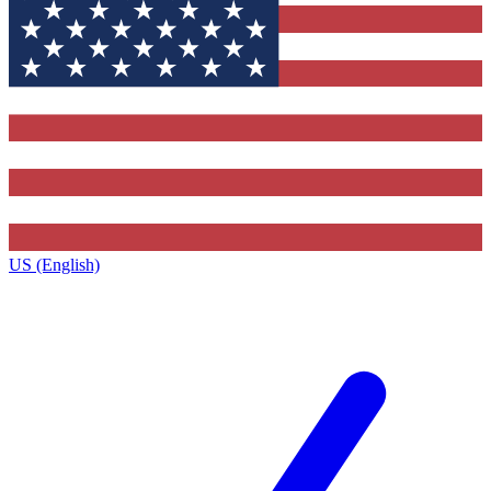
US (English)