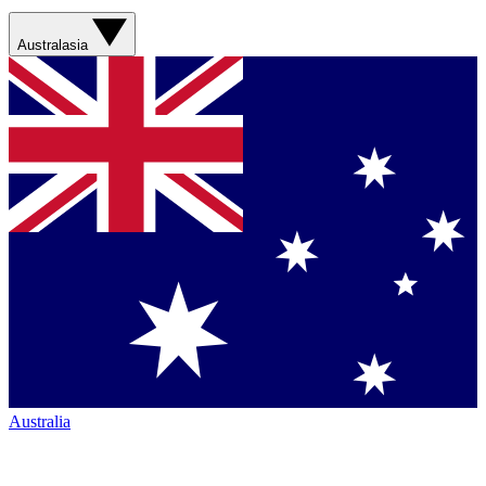
Australasia
Australia