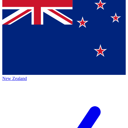
New Zealand