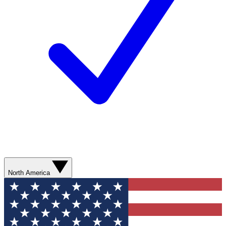
North America