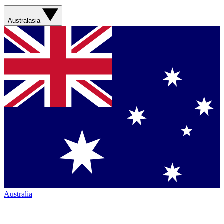
Australasia
Australia