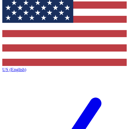
US (English)