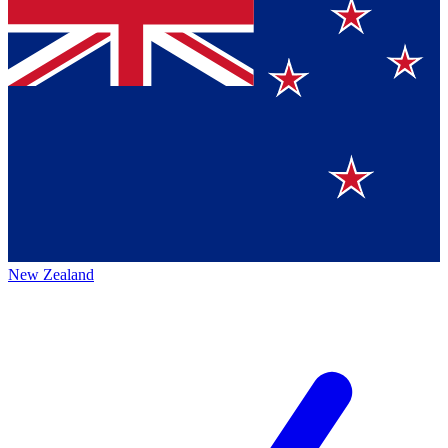
New Zealand