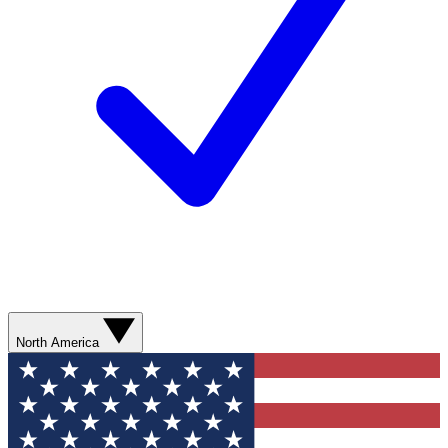
North America