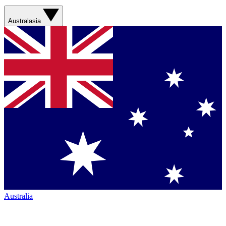
Australasia
Australia