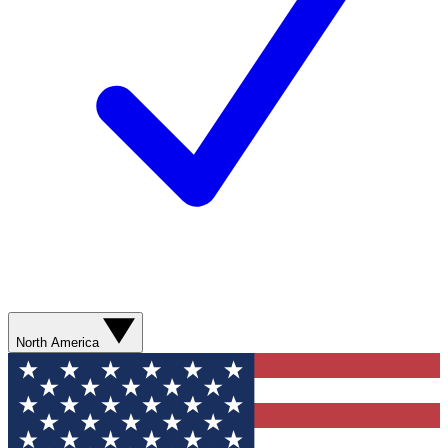
North America