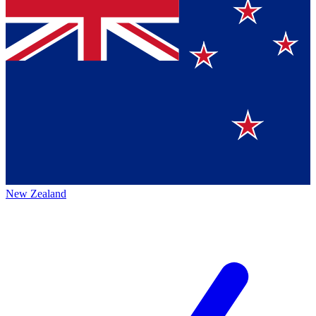
New Zealand