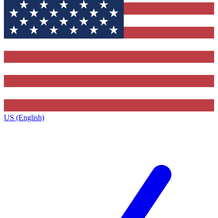
US (English)