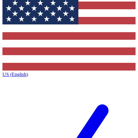
US (English)