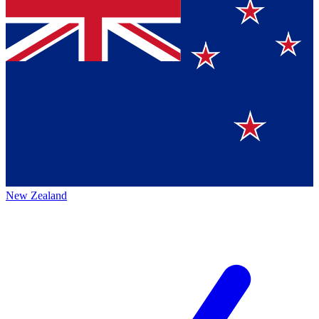
New Zealand