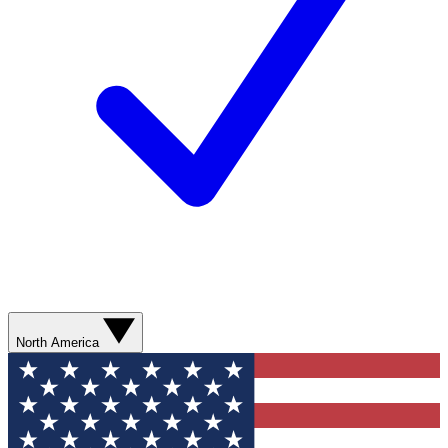
North America