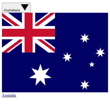
Australasia
Australia