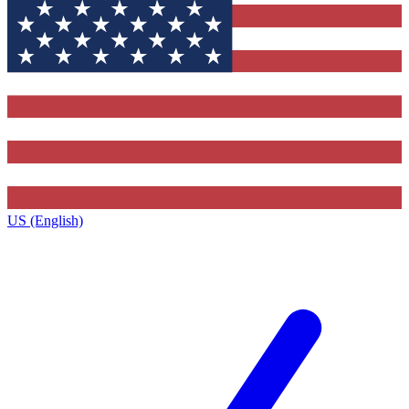
US (English)