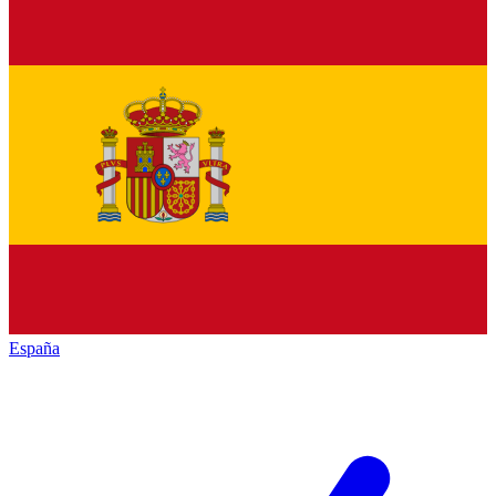
España