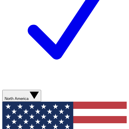
North America