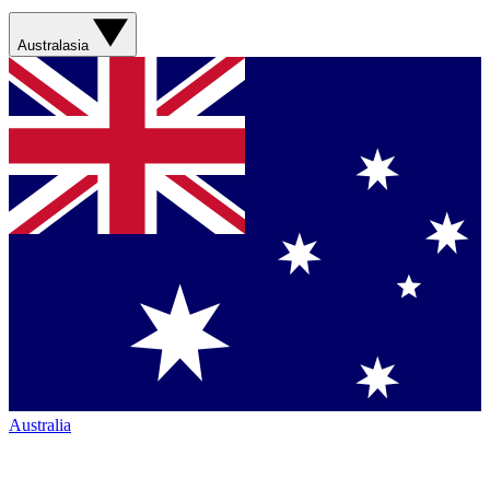
Australasia
Australia