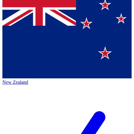
New Zealand