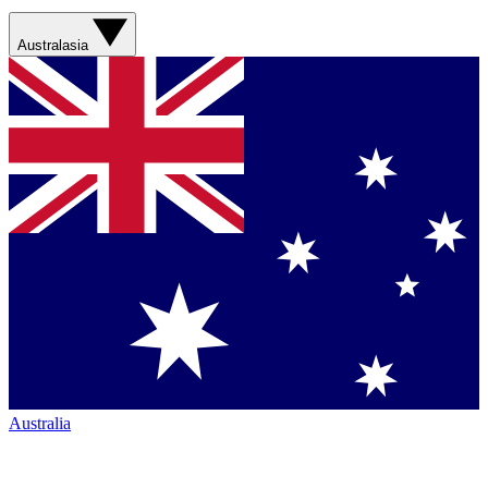
Australasia
Australia