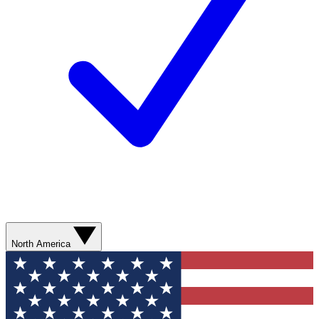
North America