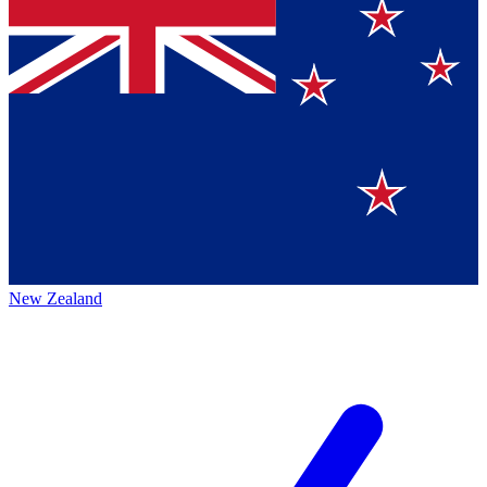
New Zealand