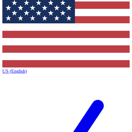
US (English)